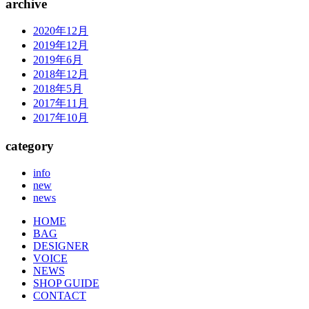
archive
2020年12月
2019年12月
2019年6月
2018年12月
2018年5月
2017年11月
2017年10月
category
info
new
news
HOME
BAG
DESIGNER
VOICE
NEWS
SHOP GUIDE
CONTACT